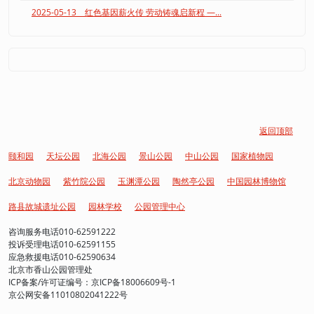
2025-05-13 红色基因薪火传 劳动铸魂启新程 —...
返回顶部
颐和园
天坛公园
北海公园
景山公园
中山公园
国家植物园
北京动物园
紫竹院公园
玉渊潭公园
陶然亭公园
中国园林博物馆
路县故城遗址公园
园林学校
公园管理中心
咨询服务电话010-62591222
投诉受理电话010-62591155
应急救援电话010-62590634
北京市香山公园管理处
ICP备案/许可证编号：京ICP备18006609号-1
京公网安备11010802041222号