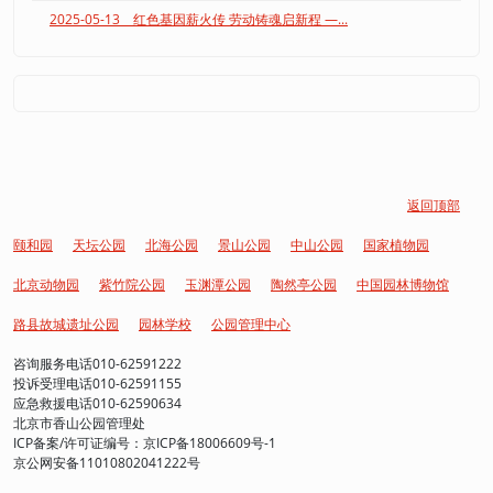
2025-05-13 红色基因薪火传 劳动铸魂启新程 —...
返回顶部
颐和园
天坛公园
北海公园
景山公园
中山公园
国家植物园
北京动物园
紫竹院公园
玉渊潭公园
陶然亭公园
中国园林博物馆
路县故城遗址公园
园林学校
公园管理中心
咨询服务电话010-62591222
投诉受理电话010-62591155
应急救援电话010-62590634
北京市香山公园管理处
ICP备案/许可证编号：京ICP备18006609号-1
京公网安备11010802041222号