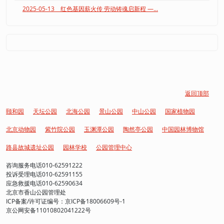
2025-05-13 红色基因薪火传 劳动铸魂启新程 —...
返回顶部
颐和园
天坛公园
北海公园
景山公园
中山公园
国家植物园
北京动物园
紫竹院公园
玉渊潭公园
陶然亭公园
中国园林博物馆
路县故城遗址公园
园林学校
公园管理中心
咨询服务电话010-62591222
投诉受理电话010-62591155
应急救援电话010-62590634
北京市香山公园管理处
ICP备案/许可证编号：京ICP备18006609号-1
京公网安备11010802041222号