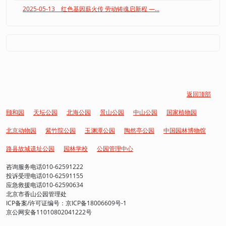
2025-05-13 红色基因薪火传 劳动铸魂启新程 —...
返回顶部
颐和园
天坛公园
北海公园
景山公园
中山公园
国家植物园
北京动物园
紫竹院公园
玉渊潭公园
陶然亭公园
中国园林博物馆
路县故城遗址公园
园林学校
公园管理中心
咨询服务电话010-62591222
投诉受理电话010-62591155
应急救援电话010-62590634
北京市香山公园管理处
ICP备案/许可证编号：京ICP备18006609号-1
京公网安备11010802041222号