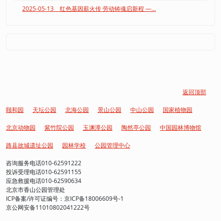
2025-05-13 红色基因薪火传 劳动铸魂启新程 —...
返回顶部
颐和园
天坛公园
北海公园
景山公园
中山公园
国家植物园
北京动物园
紫竹院公园
玉渊潭公园
陶然亭公园
中国园林博物馆
路县故城遗址公园
园林学校
公园管理中心
咨询服务电话010-62591222
投诉受理电话010-62591155
应急救援电话010-62590634
北京市香山公园管理处
ICP备案/许可证编号：京ICP备18006609号-1
京公网安备11010802041222号