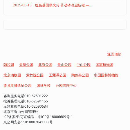
2025-05-13 红色基因薪火传 劳动铸魂启新程 —...
返回顶部
颐和园
天坛公园
北海公园
景山公园
中山公园
国家植物园
北京动物园
紫竹院公园
玉渊潭公园
陶然亭公园
中国园林博物馆
路县故城遗址公园
园林学校
公园管理中心
咨询服务电话010-62591222
投诉受理电话010-62591155
应急救援电话010-62590634
北京市香山公园管理处
ICP备案/许可证编号：京ICP备18006609号-1
京公网安备11010802041222号