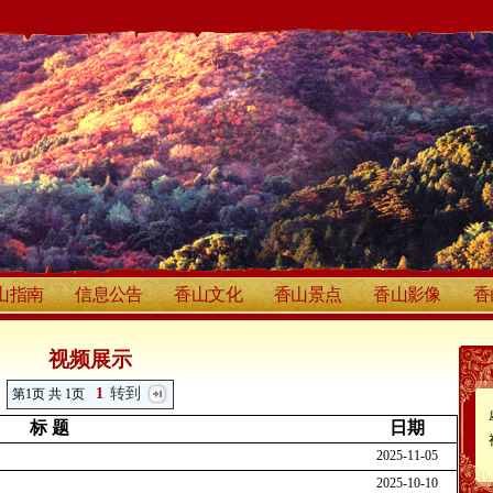
山指南
信息公告
香山文化
香山景点
香山影像
香
视频展示
1
转到
第1页 共 1页
标 题
日期
2025-11-05
2025-10-10