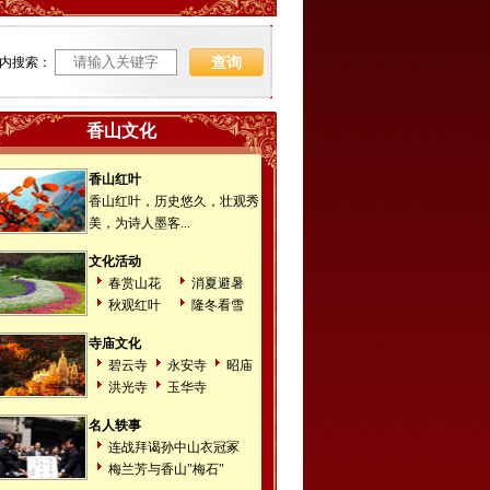
内搜索：
香山文化
香山红叶
香山红叶，历史悠久，壮观秀
美，为诗人墨客...
文化活动
春赏山花
消夏避暑
秋观红叶
隆冬看雪
寺庙文化
碧云寺
永安寺
昭庙
洪光寺
玉华寺
名人轶事
连战拜谒孙中山衣冠冢
梅兰芳与香山"梅石"