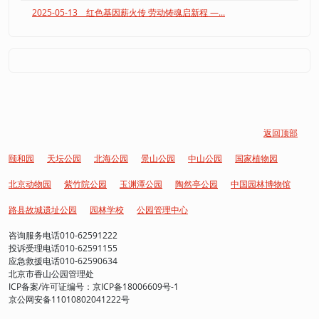
2025-05-13 红色基因薪火传 劳动铸魂启新程 —...
返回顶部
颐和园
天坛公园
北海公园
景山公园
中山公园
国家植物园
北京动物园
紫竹院公园
玉渊潭公园
陶然亭公园
中国园林博物馆
路县故城遗址公园
园林学校
公园管理中心
咨询服务电话010-62591222
投诉受理电话010-62591155
应急救援电话010-62590634
北京市香山公园管理处
ICP备案/许可证编号：京ICP备18006609号-1
京公网安备11010802041222号